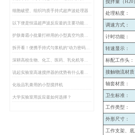
搅拌量（H20
细胞破壁、组织均质手持式超声波处理器
处理粘度：
以下便是恒温超声波反应釜的主要功能所在
调速方式：
护肤膏霜小批量打样用的小型真空均质乳化机
计时功能：
拆开看！便携手持式匀浆机的“动力密码”：核心组件全揭秘
转速显示：
深耕高校生物、化工、医药、乳化机等实验场景
标配工作头：
接触物流材质
说起实验室高速搅拌器的优势有什么看法？
轴套材质：
化妆品乳膏用的小型搅拌机
卫生标准：
大学实验室用反应釜如何选择？
工作类型：
外形尺寸：
工作支架、底