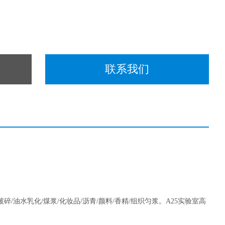
联系我们
破碎/油水乳化/煤浆/化妆品/沥青/颜料/香精/组织匀浆。A25实验室高