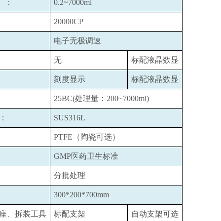
）：
0.2~7000ml
20000CP
电子无极调速
无
标配液晶数显
刻度显示
标配液晶数显
25BC(
处理量：200~7000ml)
：
SUS316L
PTFE
（陶瓷可选）
GMP
医药卫生标准
分批处理
300*200*700mm
座、拆装工具
标配支架
自动支架可选