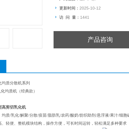
更新时间：
2025-10-12
访 问 量：
1441
产品咨询
化均质分散机系列
乳化均质机（经典款）
型高剪切乳化机
质/乳化/解聚/分散/疫苗/脂肪乳/农药/酸奶/纺织助剂/悬浮液/果汁/细胞
高、轻便、整机模块结构，操作方便，可长时间运转，轻松满足多种要求