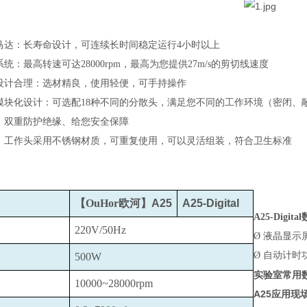
马达：长寿命设计，可连续长时间稳定运行4小时以上
统：最高转速可达28000rpm，最高为您提供27m/s的剪切线速度
设计合理：选材精良，使用轻便，可手持操作
模块化设计：可选配18种不同的分散头，满足您不同的工作环境（密闭、
、双重防护绝缘、给您安全保障
：工作头采用不锈钢材质，可重复使用，可以灵活组装，符合卫生标准
【OuHor欧河】
A25
A25-Digital
A25-Digital
220V/50Hz
Ø
液晶显示
Ø
自动计时
500W
实验室常用
10000~28000rpm
A25
应用现