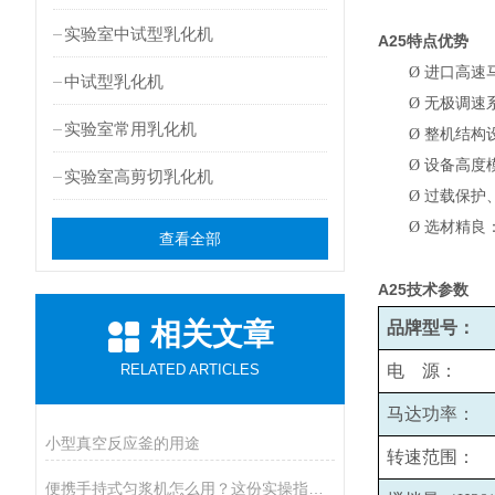
实验室中试型乳化机
A25
特点优势
Ø
进口高速
中试型乳化机
Ø
无极调速系
实验室常用乳化机
Ø
整机结构
Ø
设备高度
实验室高剪切乳化机
Ø
过载保护
Ø
选材精良
查看全部
A25
技术参数
相关文章
品牌型号：
RELATED ARTICLES
电 源：
马达功率：
小型真空反应釜的用途
转速范围：
便携手持式匀浆机怎么用？这份实操指南，新手也能轻松拿捏！