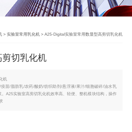
机
>
实验室常用乳化机
> A25-Digital实验室常用数显型高剪切乳化机
高剪切乳化机
化机
疫苗/脂肪乳/农药/酸奶/纺织助剂/悬浮液/果汁/细胞破碎/油水乳
织匀浆。A25实验室高剪切乳化机效率高、轻便、整机模块结构，操作
求