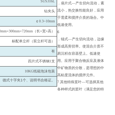
SUS316L
．扇片式---产生切向流动，紊
流小，热交换性能良好，应用
钻夹头
于需柔和搅拌介质的场合。中
￠0.3~10mm
低速使用。
00mm×300mm×720mm
（长×宽×高）
6
．锚式---产生切向流动，边缘
标配单立杆（双立杆可选）
形成高剪切率。使混合介质不
有
易沉积在容器壁上。低速使
用。应用于聚合物反应及液体
四片式不锈钢1支
中矿物质的分散，是理想的中
10KG
纸箱泡沫包装
高粘度流体的搅拌元件。
1
、德式十字夹
个、说明书合格证。
7.
其他特殊桨叶---可选择其他
各种样式的桨叶（满足您的特