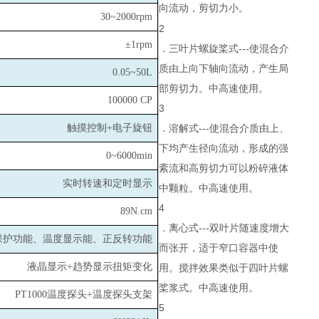
向流动，剪切力小。
30~2000rpm
2
±1rpm
．三叶片螺旋桨式---使混合介
质由上向下轴向流动，产生局
0.05~50L
部剪切力。中高速使用。
100000 CP
3
触摸控制+电子旋钮
．溶解式---使混合介质由上、
下均产生径向流动，形成的强
0~6000min
紊流和高剪切力可以粉碎液体
实时转速和定时显示
中颗粒。中高速使用。
4
89N.cm
．离心式---双叶片随速度增大
保护功能、温度显示能、正反转功能
而张开，适于窄口容器中使
液晶显示+趋势显示扭矩变化
用。搅拌效果类似于四叶片螺
桨浆式。中高速使用。
PT1000
温度探头+温度探头支架
5