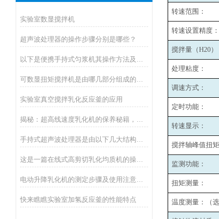
转速范围：
实验室数显搅拌机
转速设置精度
超声波处理器的操作步骤分别是哪些？
搅拌量（H20）
以下是便携手持式匀浆机其操作方法及注意事项
处理粘度：
可数显扭矩搅拌机是由哪几部分组成的呢？
调速方式：
实验室真空搅拌乳化反应釜的应用
定时功能：
揭秘：超高线速度乳化机的保养秘籍，效率翻倍！
转速显示：
手持式超声波处理器是由以下几大结构组成
搅拌轴峰值扭
这是一篇在线式高剪切乳化均质机的操作指南
监测功能：
电动升降乳化机的测定步骤及使用注意事项如下
扭矩测量：
快来瞧瞧实验室加氢反应釜的性能特点
温度测量：（