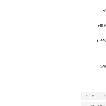
详细
补充
验
上一篇：
OA2