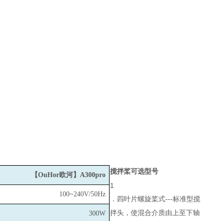
搅拌桨可选型号
【OuHor欧河】A300pro
1
100~240V/50Hz
．四叶片螺旋桨式---标准型搅
拌头，使混合介质由上至下轴
300W