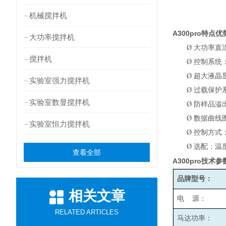
机械搅拌机
A300pro
特点优
大功率搅拌机
Ø
大功率直
搅拌机
Ø
控制系统
Ø
超大液晶
实验室强力搅拌机
Ø
过载保护
实验室数显搅拌机
Ø
防样品溢
Ø
数据曲线
实验室恒力搅拌机
Ø
控制方式
Ø
选配：温
查看全部
A300pro
技术参
品牌型号：
相关文章
电 源：
RELATED ARTICLES
马达功率：