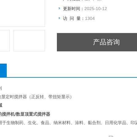
更新时间：
2025-10-12
访 问 量：
1304
产品咨询
列
置式数显定时搅拌器（正反转、带扭矩显示）
域
的搅拌机/数显顶置式搅拌器
用于生物制药、生化、食品、纳米材料、涂料、黏合剂、日用化学品、印