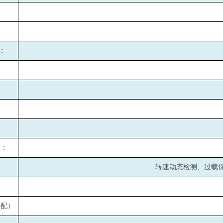
：
：
矩：
转速动态检测、过载
选配）