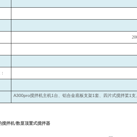
：
：
2
置：
A300pro
1
1
1
搅拌机主机
台、铝合金底板支架
套、四片式搅拌桨
支
的搅拌机/数显顶置式搅拌器