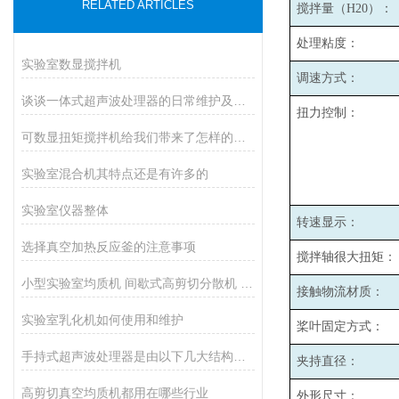
RELATED ARTICLES
搅拌量（H20）：
处理粘度：
实验室数显搅拌机
调速方式：
谈谈一体式超声波处理器的日常维护及定期检查
扭力控制：
可数显扭矩搅拌机给我们带来了怎样的特点呢？
实验室混合机其特点还是有许多的
实验室仪器整体
转速显示：
选择真空加热反应釜的注意事项
搅拌轴很大扭矩：
小型实验室均质机 间歇式高剪切分散机 浆料乳液打样设备
接触物流材质：
实验室乳化机如何使用和维护
桨叶固定方式：
手持式超声波处理器是由以下几大结构组成
夹持直径：
高剪切真空均质机都用在哪些行业
外形尺寸：