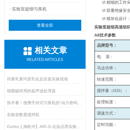
Ø
精细的工作头
实验室超细匀浆机
Ø
双重绝缘安
Ø
模块化设计
查看全部
实验室超细高速组
A8
技术参数
品牌型号：
相关文章
电 源：
RELATED ARTICLES
马达功率：
药膏乳膏均质乳化反应釜实验现场
转速范围：
细胞破碎用的超声波处理器
搅拌量（H20）：
处理粘度：
拆开看！便携手持式匀浆机的“动力密码”：核心组件全揭秘
调速方式：
实验室数显搅拌机
定时功能：
OuHor上海欧河】AIR-2L化妆品用实验室真空反应釜