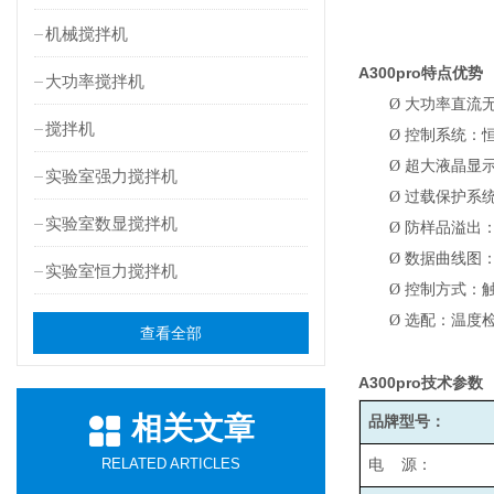
机械搅拌机
A300pro
特点优势
大功率搅拌机
Ø
大功率直流
搅拌机
Ø
控制系统：
Ø
超大液晶显
实验室强力搅拌机
Ø
过载保护系
实验室数显搅拌机
Ø
防样品溢出
Ø
数据曲线图
实验室恒力搅拌机
Ø
控制方式：
Ø
选配：温度检
查看全部
A300pro
技术参数
相关文章
品牌型号：
RELATED ARTICLES
电 源：