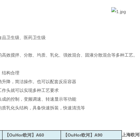
食品卫生级、医药卫生级
的高效搅拌、分散、均质、乳化、强效混合、固液分散混合等多种工艺。
，结构合理
动升降，简洁操作。也可以配套反应容器
工作头就可以实现多种工艺要求
集成的控制，变频调速、转速显示等功能
均质乳化头结构，具备快速拆装，快速清洗等
上海欧河
OuHor
A60
OuHor
A90
【
欧河】
【
欧河】