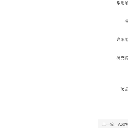
常用
详细
补充
验
上一篇：
A6