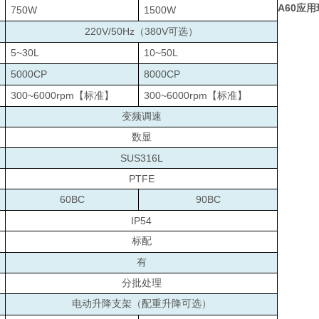
A60
应用
750W
1500W
220V/50Hz
380V
（
可选）
5~30L
10~50L
5000CP
8000CP
300~6000rpm
300~6000rpm
【标准】
【标准】
变频调速
数显
SUS316L
PTFE
60BC
90BC
IP54
标配
有
分批处理
电动升降支架（配重升降可选）