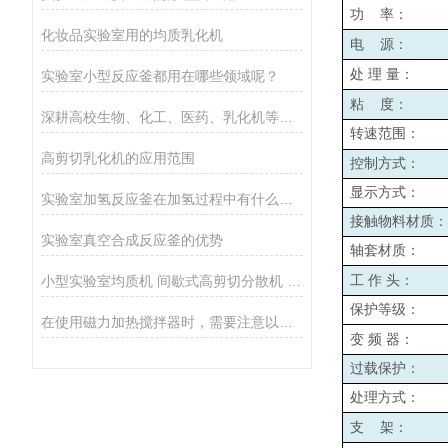
功
率：
化妆品实验室用的均质乳化机
电
源：
处
理
量：
实验室小型反应釜都用在哪些领域呢？
粘
度：
深耕高校生物、化工、医药、乳化机等实验场景
转速范围：
高剪切乳化机的应用范围
控制方式：
显示方式：
实验室加氢反应釜在加氢过程中有什么需要留意的
接触物料材质：
实验室真空合成反应釜的优势
轴套材质：
小型实验室均质机 间歇式高剪切分散机 浆料乳液打样设备
工
作
头：
保护等级：
在使用磁力加热搅拌器时，需要注意以下事项
变
频
器：
过载保护：
处理方式：
支
架：