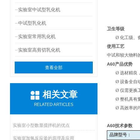
实验室中试型乳化机
中试型乳化机
卫生等级
实验室常用乳化机
Ø
化工级、
使用工艺
实验室高剪切乳化机
中试和较大物料
A60
产品优势
查看全部
Ø
选材精良
Ø
设备全自
Ø
仅需更换
相关文章
Ø
整机具有
RELATED ARTICLES
Ø
高效率的
实验室小型数显搅拌机的优点
A60
技术参数
品牌型号：
实验室加氢反应釜的原理及应用