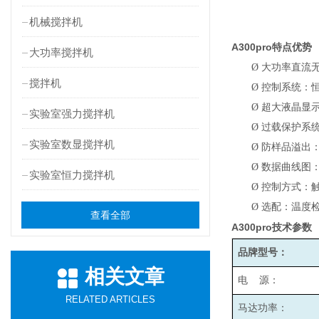
机械搅拌机
A300pro
特点优势
大功率搅拌机
Ø
大功率直流
搅拌机
Ø
控制系统：
Ø
超大液晶显
实验室强力搅拌机
Ø
过载保护系
实验室数显搅拌机
Ø
防样品溢出
Ø
数据曲线图
实验室恒力搅拌机
Ø
控制方式：
Ø
选配：温度检
查看全部
A300pro
技术参数
品牌型号：
相关文章
电 源：
RELATED ARTICLES
马达功率：