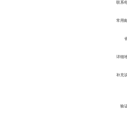
联系
常用
详细
补充
验