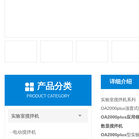
详细介绍
产品分类
PRODUCT CATEGORY
实验室搅拌机系列
OA2000plus
实验室搅拌机
OA2000plus
应用
数显搅拌机
电动搅拌机
OA2000plus
型实