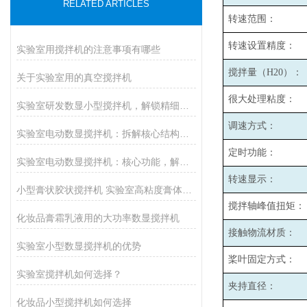
RELATED ARTICLES
转速范围：
转速设置精度：
实验室用搅拌机的注意事项有哪些
搅拌量（H20）：
关于实验室用的真空搅拌机
很大处理粘度：
实验室研发数显小型搅拌机，解锁精细化搅拌新体验
调速方式：
实验室电动数显搅拌机：拆解核心结构，解锁高效运转的底层逻辑
定时功能：
实验室电动数显搅拌机：核心功能，解锁实验搅拌的高效密码
转速显示：
小型膏状胶状搅拌机 实验室高粘度膏体胶水均质搅拌设备厂家
搅拌轴峰值扭矩：
化妆品膏霜乳液用的大功率数显搅拌机
接触物流材质：
实验室小型数显搅拌机的优势
桨叶固定方式：
实验室搅拌机如何选择？
夹持直径：
化妆品小型搅拌机如何选择