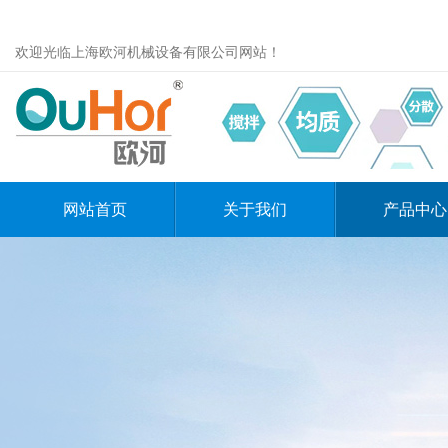
欢迎光临上海欧河机械设备有限公司网站！
网站首页
关于我们
产品中心