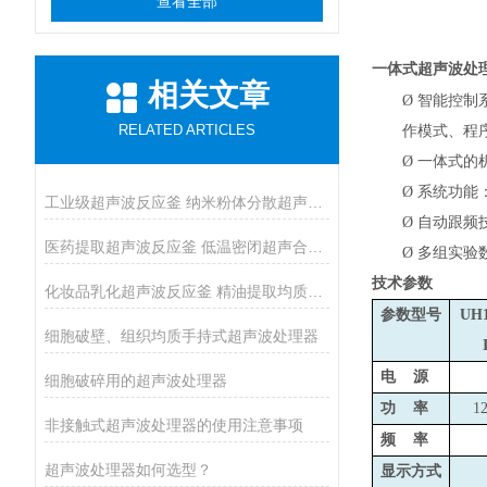
查看全部
一体式超声波处
相关文章
Ø
智能控制
RELATED ARTICLES
作模式、程
Ø
一体式的
Ø
系统功能：
工业级超声波反应釜 纳米粉体分散超声催化反应釜
Ø
自动跟频技
医药提取超声波反应釜 低温密闭超声合成反应釜
Ø
多组实验
技术参数
化妆品乳化超声波反应釜 精油提取均质反应设备
参数型号
UH1
细胞破壁、组织均质手持式超声波处理器
电 源
细胞破碎用的超声波处理器
功 率
1
非接触式超声波处理器的使用注意事项
频 率
超声波处理器如何选型？
显示方式