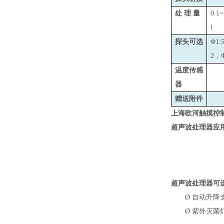
处 理 量
0.1
l
探头可选
Φ1.
2，
温度传感
器
赠送附件
上海欧河触摸控
超声波处理器
应
超声波处理器可
Ø
自动升降
Ø
紫外灭菌