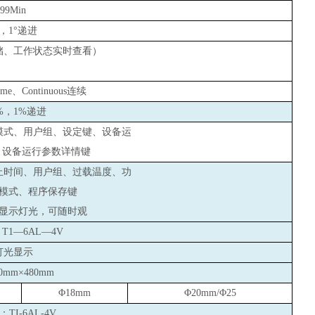
999Min
°，1°递进
储、工作状态实时查看）
e、Continuous连续
%
，1%递进
模式、用户组、设定键、设备运
、设备运行参数详情键
止时间、用户组、过载温度、功
模式、程序保存键
显示灯光，可随时观
1—6AL—4V
灯光显示
70mm×480mm
Φ18mm
Φ20mm/Φ25
I-6AL-4V