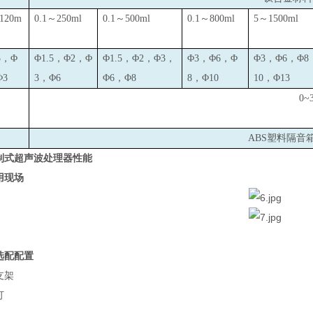
~120m
0.1
～250ml
0.1
～500ml
0.1
～800ml
5
～1500ml
5，Φ
Φ1.5，Φ2，Φ
Φ1.5，Φ2，Φ3，
Φ3，Φ6，Φ
Φ3，Φ6，Φ8
Φ3
3，Φ6
Φ6，Φ8
8，Φ10
10，Φ13
0~
ABS
塑料隔音
制式超声波处理器性能
用现场
选配配置
支架
灯