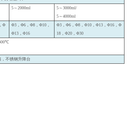
5
～2000ml
5
～3000ml/
5
～4000ml
，Φ
Φ3，Φ6，Φ8，Φ10，
Φ3，Φ6，Φ8，Φ10，Φ13，Φ16，Φ
Φ13，Φ16
18，Φ20，Φ30
300
℃
箱，不锈钢升降台