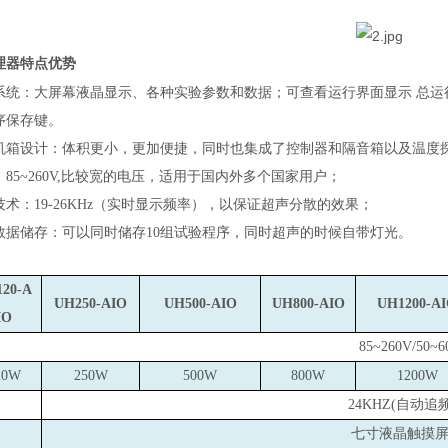
理器
特点优势
系统：大屏幕液晶显示、各种实验参数和数据；
可查看运行界面显示
总运
序保存键。
机箱设计：体积更小，更加便捷，同时也集成了控制器和隔音箱以及温度
85~260V,比较宽的电压，适用于国内外多个国家用户；
术：19-26KHz（实时显示频率），以保证超声分散的效果；
数据储存：可以同时储存10组试验程序，同时超声的时候自带灯光。
20-A
UH250-AIO
UH500-AIO
UH800-AIO
UH1200-A
IO
85~260V
/50~
20W
250W
500W
800W
1200W
24KHZ(
自动追
七寸液晶触摸屏，