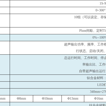
1S-
0~300
10
组（可以设定、存
Pluse
间歇、定时Tim
0%--100
超声输出功率、频率、工作
行状态、启动/关闭
总运行时间、工作时间、停
率输出比、工作
自带超声输出运行
钛合金材料：T
LED
340mm
×2
6mm
Φ8mm
Φ10mm
Φ13mm
Φ16nn
钛合金材料：T