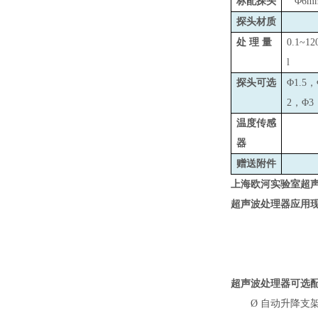
标配探头
Φ6m
探头材质
处 理 量
0.1~12
l
探头可选
Φ1.5，
2，Φ3
温度传感
器
赠送附件
上海欧河实验室超
超声波处理器
应用
超声波处理器可选
Ø
自动升降支