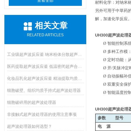
查看全部
材料化学：对纳米
另外可用于中草药
解，加速化学反应
相关文章
RELATED ARTICLES
UH300
超声波处理
Ø
智能控制系
Ø
多种工作模
工业级超声波反应釜 纳米粉体分散超声催化反应釜
Ø
定时功能：从
医药提取超声波反应釜 低温密闭超声合成反应釜
Ø
开/关脉冲定
Ø
自动振幅补
化妆品乳化超声波反应釜 精油提取均质反应设备
Ø
双重安全保
细胞破壁、组织均质手持式超声波处理器
Ø
智能温度控
细胞破碎用的超声波处理器
UH300
超声波处理
非接触式超声波处理器的使用注意事项
参数 型号
超声波处理器如何选型？
电 源