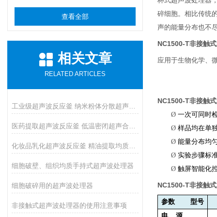
杯式超声波处理器
碎细胞。相比传统
查看全部
声的能量分布也不
NC1500-T
非接触式
相关文章
应用于生物化学、
RELATED ARTICLES
NC1500-T
非接触式
工业级超声波反应釜 纳米粉体分散超声催化反应釜
Ø
一次可同时
医药提取超声波反应釜 低温密闭超声合成反应釜
Ø
样品均在单
Ø
能量分布均
化妆品乳化超声波反应釜 精油提取均质反应设备
Ø
实验步骤标
细胞破壁、组织均质手持式超声波处理器
Ø
触屏智能化
NC1500-T
细胞破碎用的超声波处理器
非接触式
参数
型号
非接触式超声波处理器的使用注意事项
电
源