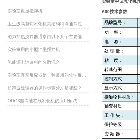
实验室中试乳化机|
实验室数显搅拌机
A60
技术参数
品牌型号：
卫生级高剪切乳化机其结构特点通常包括以下几个方面
功
率：
磁力加热搅拌器通常由以下几个主要部分组成
电
源：
实验室用的小型油墨搅拌机
处
理
量：
粘
度：
氢能源电池浆料的分散混合
转速范围：
实验室真空反应器是一种常用的化学反应设备，具有如下优势
控制方式：
超声波处理器的操作步骤分别是哪些？
显示方式：
接触物料材质：
ODG3超高速在线乳化机的应用领域
轴套材质：
工
作
头：
保护等级：
变
频
器：