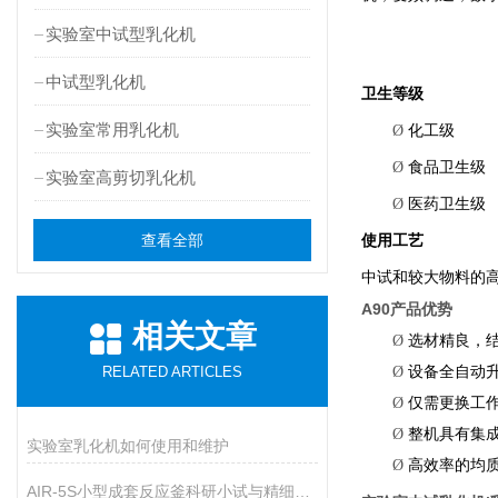
实验室中试型乳化机
中试型乳化机
卫生等级
实验室常用乳化机
Ø
化工级
Ø
食品卫生级
实验室高剪切乳化机
Ø
医药卫生级
查看全部
使用工艺
中试和较大物料的
A90
产品优势
相关文章
Ø
选材精良，
RELATED ARTICLES
Ø
设备全自动
Ø
仅需更换工
Ø
整机具有集
实验室乳化机如何使用和维护
Ø
高效率的均
AIR-5S小型成套反应釜科研小试与精细生产的核心智能装备