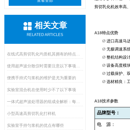
查看全部
剪切乳化机效率高
相关文章
A18
特点优势
RELATED ARTICLES
Ø
进口高速马
Ø
无极调速系
在线式高剪切乳化均质机其拥有的特点如下
Ø
整机结构设
Ø
设备高度模
使用超声波分散仪时需要注意以下事项，以确保实验的安全性和有效性
Ø
过载保护、
便携手持式匀浆机的维护是尤为重要的
Ø
选材精良：
实验室混合机在使用时少不了以下事项
A18
技术参数
一体式超声波处理器的组成全解析：每个部件都是性能的关键拼图
品牌型号：
小型高速高剪切乳化打样机
电
源：
实验室手持匀浆机的优点有哪些