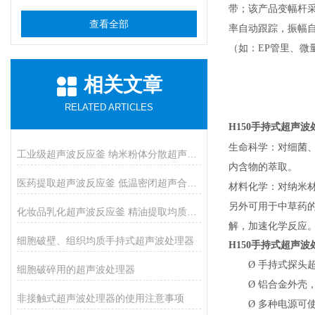
带；该产品变幅杆
查看全部
率自动跟踪，振幅
（如：EP管里、
相关文章
RELATED ARTICLES
H150
手持式超声波
生命科学：对细菌、
工业级超声波反应釜 纳米粉体分散超声催化反应釜
内含物的萃取。
医药提取超声波反应釜 低温密闭超声合成反应釜
材料化学：对纳米
另外可用于中草药
化妆品乳化超声波反应釜 精油提取均质反应设备
解，加速化学反应
细胞破壁、组织均质手持式超声波处理器
H150
手持式超声波
Ø
手持式探头
细胞破碎用的超声波处理器
Ø
铝合金外壳
非接触式超声波处理器的使用注意事项
Ø
多种电源可使