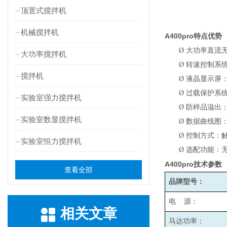
顶置式搅拌机
机械搅拌机
A400pro
特点优势
Ø
大功率直流
大功率搅拌机
Ø
转速控制系
搅拌机
Ø
液晶显示屏
Ø
过载保护系
实验室强力搅拌机
Ø
防样品溢出
实验室数显搅拌机
Ø
数据曲线图
Ø
控制方式：
实验室恒力搅拌机
Ø
选配功能：无
A400pro
技术参数
查看全部
品牌型号：
电 源：
相关文章
马达功率：