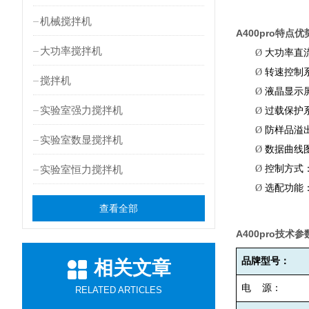
机械搅拌机
A400pro
特点优
大功率搅拌机
Ø
大功率直
Ø
转速控制
搅拌机
Ø
液晶显示
实验室强力搅拌机
Ø
过载保护
Ø
防样品溢
实验室数显搅拌机
Ø
数据曲线
实验室恒力搅拌机
Ø
控制方式
Ø
选配功能
查看全部
A400pro
技术参
品牌型号：
相关文章
电
源：
RELATED ARTICLES