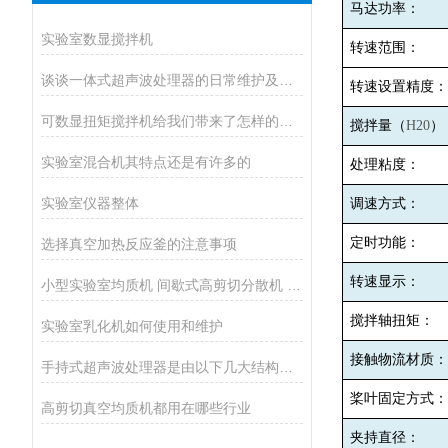
马达功率：
实验室数显搅拌机
转速范围：
谈谈一体式超声波处理器的日常维护及定期检查
转速设置精度：
可数显扭矩搅拌机给我们带来了怎样的特点呢？
搅拌量（
H20
）
实验室混合机其特点还是有许多的
处理粘度：
实验室仪器整体
调速方式：
定时功能：
选择真空加热反应釜的注意事项
转速显示：
小型实验室均质机 间歇式高剪切分散机 浆料乳液打样设备
搅拌轴扭矩：
实验室乳化机如何使用和维护
接触物流材质：
手持式超声波处理器是由以下几大结构组成
桨叶固定方式：
高剪切真空均质机都用在哪些行业
夹持直径：