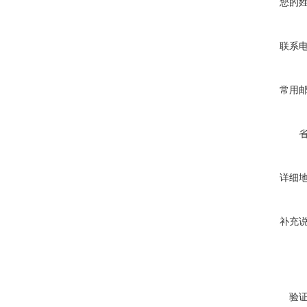
您的
联系
常用
详细
补充
验