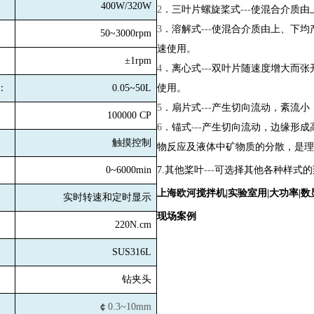
400W/320W
2
．三叶片螺旋桨式
---
使混合介质由
3
．溶解式
---
使混合介质由上、下均
50~3000rpm
速使用。
±1rpm
4
．离心式
---
双叶片随速度增大而张
：
0.05~50L
使用。
5
．扇片式
---
产生切向流动，紊流小
100000 CP
6
．锚式
---
产生切向流动，边缘形成
触摸控制
物反应及液体中矿物质的分散，是理
0~6000min
7.
其他桨叶
---
可选择其他各种样式的
上海欧河搅拌机|实验室用|大功率|数
实时转速和定时显示
现场案例
220N.cm
SUS316L
钻夹头
￠
0.3~10mm