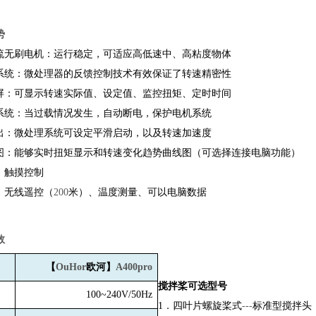
势
流无刷电机：运行稳定，可适应高低速中、高粘度物体
系统：微处理器的反馈控制技术有效保证了转速精密性
屏：可显示转速实际值、设定值、监控扭矩、定时时间
系统：当过载情况发生，自动断电，保护电机系统
出：微处理系统可设定平滑启动，以及转速加速度
图：能够实时扭矩显示和转速变化趋势曲线图（可选择连接电脑功能）
：触摸控制
：无线遥控（
200
米）、温度测量、可以电脑数据
数
【
OuHor
欧河】
A400pro
搅拌桨可选型号
100~240V/50Hz
1
．四叶片螺旋桨式
---
标准型搅拌头