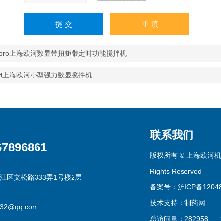
00pro上海欧河数显带扭矩带定时功能搅拌机
0-H上海欧河小型强力数显搅拌机
联系我们
67896861
版权所有 © 上海欧河机
Rights Reserved
江区文松路333弄1号楼2层
备案号：沪ICP备12048
技术支持：
制药网
332@qq.com
总访问量：282958