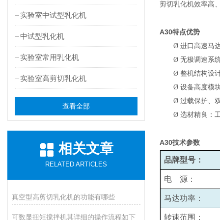
剪切乳化机效率高
实验室中试型乳化机
A30
特点优势
中试型乳化机
Ø
进口高速马
实验室常用乳化机
Ø
无极调速系统：
Ø
整机结构设
实验室高剪切乳化机
Ø
设备高度模
Ø
过载保护、
查看全部
Ø
选材精良：
A30
技术参数
相关文章
品牌型号：
RELATED ARTICLES
电 源：
真空型高剪切乳化机的功能有哪些
马达功率：
可数显扭矩搅拌机其详细的操作流程如下
转速范围：