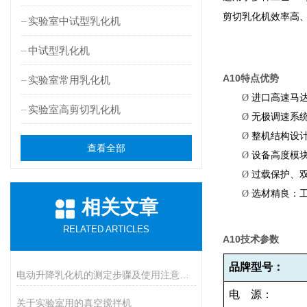
剪切乳化机效率高
实验室中试型乳化机
中试型乳化机
A10
特点优势
实验室常用乳化机
Ø
进口高速马
实验室高剪切乳化机
Ø
无极调速系
Ø
整机结构设
查看全部
Ø
设备高度模
Ø
过载保护、
Ø
选材精良：
相关文章
RELATED ARTICLES
A10
技术参数
品牌型号：
电动升降乳化机的测定步骤及使用注意事项如下
电
源：
关于实验室用的真空搅拌机